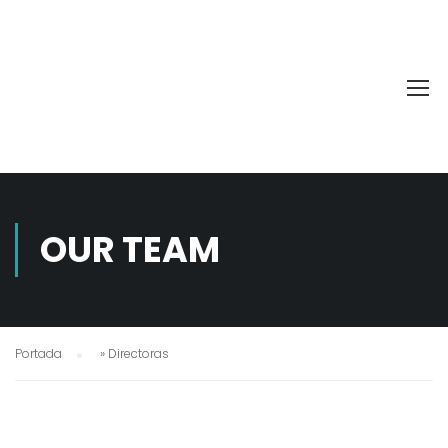
OUR TEAM
Portada
»
Directoras