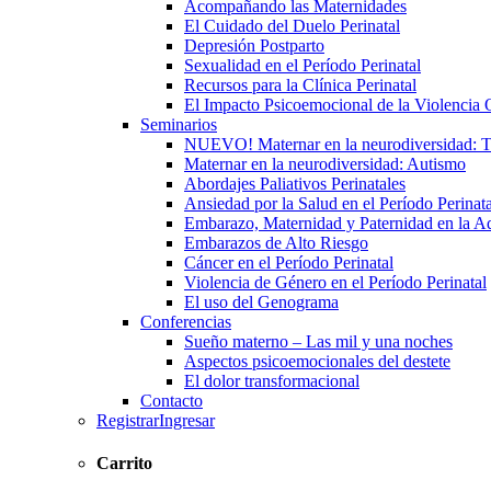
Acompañando las Maternidades
El Cuidado del Duelo Perinatal
Depresión Postparto
Sexualidad en el Período Perinatal
Recursos para la Clínica Perinatal
El Impacto Psicoemocional de la Violencia O
Seminarios
NUEVO! Maternar en la neurodiversidad
Maternar en la neurodiversidad: Autismo
Abordajes Paliativos Perinatales
Ansiedad por la Salud en el Período Perinata
Embarazo, Maternidad y Paternidad en la A
Embarazos de Alto Riesgo
Cáncer en el Período Perinatal
Violencia de Género en el Período Perinatal
El uso del Genograma
Conferencias
Sueño materno – Las mil y una noches
Aspectos psicoemocionales del destete
El dolor transformacional
Contacto
Registrar
Ingresar
Carrito