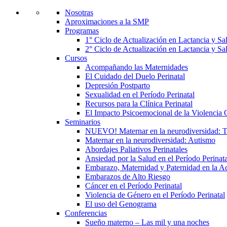
Nosotras
Aproximaciones a la SMP
Programas
1° Ciclo de Actualización en Lactancia y S
2° Ciclo de Actualización en Lactancia y S
Cursos
Acompañando las Maternidades
El Cuidado del Duelo Perinatal
Depresión Postparto
Sexualidad en el Período Perinatal
Recursos para la Clínica Perinatal
El Impacto Psicoemocional de la Violencia O
Seminarios
NUEVO! Maternar en la neurodiversidad
Maternar en la neurodiversidad: Autismo
Abordajes Paliativos Perinatales
Ansiedad por la Salud en el Período Perinata
Embarazo, Maternidad y Paternidad en la A
Embarazos de Alto Riesgo
Cáncer en el Período Perinatal
Violencia de Género en el Período Perinatal
El uso del Genograma
Conferencias
Sueño materno – Las mil y una noches