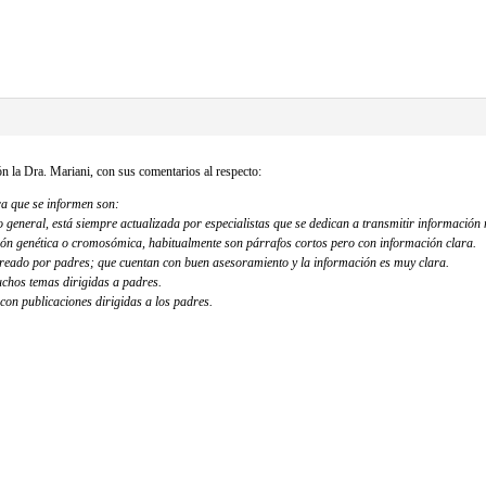
bio
n la Dra. Mariani, con sus comentarios al respecto:
ra que se informen son:
o general, está siempre actualizada por especialistas que se dedican a transmitir información
ón genética o cromosómica, habitualmente son párrafos cortos pero con información clara.
reado por padres; que cuentan con buen asesoramiento y la información es muy clara.
uchos temas dirigidas a padres.
on publicaciones dirigidas a los padres.