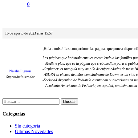
0
Respuesta a: Foro de consultas e intercam
16 de agosto de 2023 a las 15:57
¡Hola a todxs! Les compartimos las páginas que pone a disposició
Las páginas que habitualmente les recomiendo a las familias pa
– Medline plus, que es la página que creó medline para el públic
-Orphanet: es una guía muy amplía de enfermedades de trasmisi
Natalia Liguori
-ASDRA en el caso de niños con síndrome de Down, es un sitio c
Superadministrador
-Sociedad Argentina de Pediatría cuenta con publicaciones en m
– Academia Americana de Pediatría, en español, también cuenta c
Buscar:
Categorías
Sin categoría
Últimas Novedades