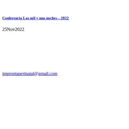
Conferencia Las mil y una noches – 2022
25
Nov
2022
Argentina
improntaperinatal@gmail.com
@improntaperinatal