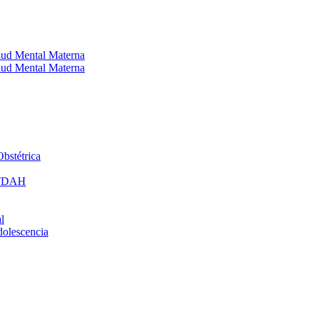
alud Mental Materna
alud Mental Materna
bstétrica
: TDAH
l
dolescencia