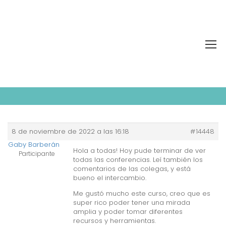
RESPUESTA A: FORO DE
INTERCAMBIO
8 de noviembre de 2022 a las 16:18
#14448
Gaby Barberán
Hola a todas! Hoy pude terminar de ver
Participante
todas las conferencias. Leí también los
comentarios de las colegas, y está
bueno el intercambio.
Me gustó mucho este curso, creo que es
super rico poder tener una mirada
amplia y poder tomar diferentes
recursos y herramientas.