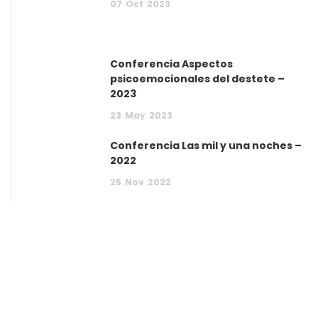
07
Oct
2023
Conferencia Aspectos
psicoemocionales del destete –
2023
23
May
2023
Conferencia Las mil y una noches –
2022
25
Nov
2022