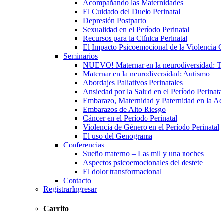
Acompañando las Maternidades
El Cuidado del Duelo Perinatal
Depresión Postparto
Sexualidad en el Período Perinatal
Recursos para la Clínica Perinatal
El Impacto Psicoemocional de la Violencia O
Seminarios
NUEVO! Maternar en la neurodiversidad
Maternar en la neurodiversidad: Autismo
Abordajes Paliativos Perinatales
Ansiedad por la Salud en el Período Perinata
Embarazo, Maternidad y Paternidad en la A
Embarazos de Alto Riesgo
Cáncer en el Período Perinatal
Violencia de Género en el Período Perinatal
El uso del Genograma
Conferencias
Sueño materno – Las mil y una noches
Aspectos psicoemocionales del destete
El dolor transformacional
Contacto
Registrar
Ingresar
Carrito