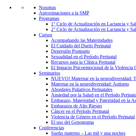
Nosotras
Aproximaciones a la SMP
Programas
1° Ciclo de Actualización en Lactancia y S
2° Ciclo de Actualización en Lactancia y S
Cursos
Acompañando las Maternidades
El Cuidado del Duelo Perinatal
Depresión Postparto
Sexualidad en el Período Perinatal
Recursos para la Clínica Perinatal
El Impacto Psicoemocional de la Violencia O
Seminarios
NUEVO! Maternar en la neurodiversidad
Maternar en la neurodiversidad: Autismo
Abordajes Paliativos Perinatales
Ansiedad por la Salud en el Período Perinata
Embarazo, Maternidad y Paternidad en la A
Embarazos de Alto Riesgo
Cáncer en el Período Perinatal
Violencia de Género en el Período Perinatal
El uso del Genograma
Conferencias
Sueño materno – Las mil y una noches