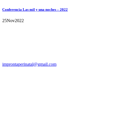
Conferencia Las mil y una noches – 2022
25
Nov
2022
Argentina
improntaperinatal@gmail.com
@improntaperinatal