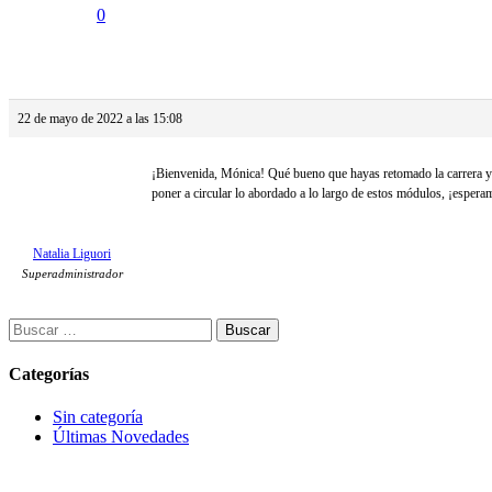
0
Respuesta a: Presentación
22 de mayo de 2022 a las 15:08
¡Bienvenida, Mónica! Qué bueno que hayas retomado la carrera y q
poner a circular lo abordado a lo largo de estos módulos, ¡espera
Natalia Liguori
Superadministrador
Buscar:
Categorías
Sin categoría
Últimas Novedades