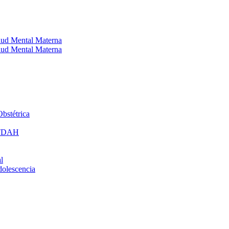
alud Mental Materna
alud Mental Materna
bstétrica
: TDAH
l
dolescencia