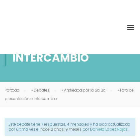
FORO DE
PRESENTACIÓN E
INTERCAMBIO
Portada
»
Debates
»
Ansiedad por la Salud
»
Foro de
presentación e intercambio
Este debate tiene 7 respuestas, 4 mensajes y ha sido actualizado
por última vez el
hace 2 años, 9 meses
por
Daniela López Rojas
.