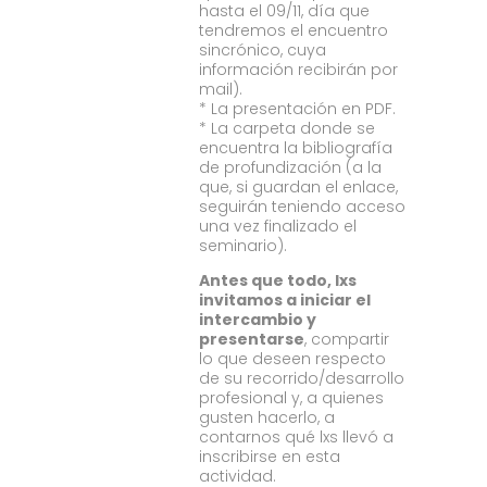
hasta el 09/11, día que
tendremos el encuentro
sincrónico, cuya
información recibirán por
mail).
* La presentación en PDF.
* La carpeta donde se
encuentra la bibliografía
de profundización (a la
que, si guardan el enlace,
seguirán teniendo acceso
una vez finalizado el
seminario).
Antes que todo, lxs
invitamos a iniciar el
intercambio y
presentarse
, compartir
lo que deseen respecto
de su recorrido/desarrollo
profesional y, a quienes
gusten hacerlo, a
contarnos qué lxs llevó a
inscribirse en esta
actividad.