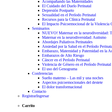
Acompañando las Maternidades
El Cuidado del Duelo Perinatal
Depresión Postparto
Sexualidad en el Período Perinatal
Recursos para la Clínica Perinatal
El Impacto Psicoemocional de la Violencia O
Seminarios
NUEVO! Maternar en la neurodiversidad
Maternar en la neurodiversidad: Autismo
Abordajes Paliativos Perinatales
Ansiedad por la Salud en el Período Perinata
Embarazo, Maternidad y Paternidad en la A
Embarazos de Alto Riesgo
Cáncer en el Período Perinatal
Violencia de Género en el Período Perinatal
El uso del Genograma
Conferencias
Sueño materno – Las mil y una noches
Aspectos psicoemocionales del destete
El dolor transformacional
Contacto
Registrar
Ingresar
Carrito