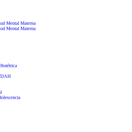
alud Mental Materna
alud Mental Materna
bstétrica
: TDAH
l
dolescencia