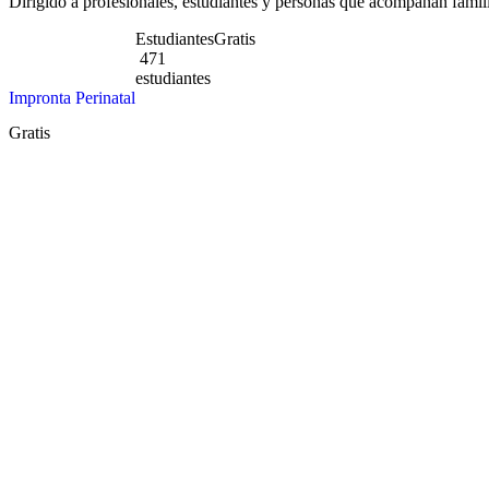
Dirigido a profesionales, estudiantes y personas que acompañan famili
Estudiantes
Gratis
471
estudiantes
Impronta Perinatal
Gratis