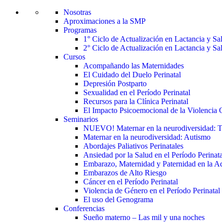
Nosotras
Aproximaciones a la SMP
Programas
1° Ciclo de Actualización en Lactancia y S
2° Ciclo de Actualización en Lactancia y S
Cursos
Acompañando las Maternidades
El Cuidado del Duelo Perinatal
Depresión Postparto
Sexualidad en el Período Perinatal
Recursos para la Clínica Perinatal
El Impacto Psicoemocional de la Violencia O
Seminarios
NUEVO! Maternar en la neurodiversidad
Maternar en la neurodiversidad: Autismo
Abordajes Paliativos Perinatales
Ansiedad por la Salud en el Período Perinata
Embarazo, Maternidad y Paternidad en la A
Embarazos de Alto Riesgo
Cáncer en el Período Perinatal
Violencia de Género en el Período Perinatal
El uso del Genograma
Conferencias
Sueño materno – Las mil y una noches